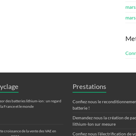
mars
mars
Me
Conn
cyclage
Prestations
ssor des batteries lithium-ion : un regard
Confiez nous le reconditionnemen
 la France et le monde
batterie !
Demandez nous la création de pac
lithium-Ion sur mesure
te croissance de la vente des VAE en
Confiez nous l’électrification de v