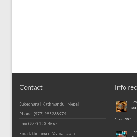
Contact
Info re
L’e
Sukedhara | Kathmandu | Nepal
sur
Phone: (977) 985238979
10 mai 2023
Fax: (977) 123-4567
For
Email: themegrill@gmail.com