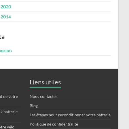
 2020
 2014
ta
exion
Liens utiles
t de votre
Nous contacter
Blog
k batterie
Les étapes pour reconditionner votre batterie
Politique de confidentialité
otre vélo