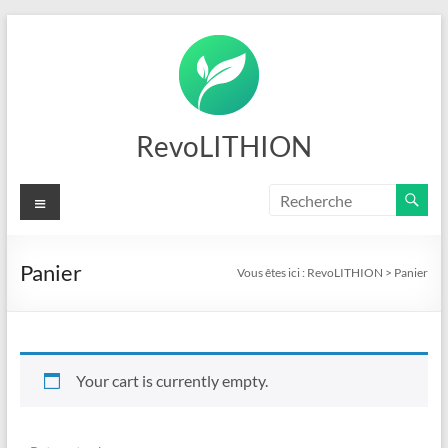
Aller
au
contenu
RevoLITHION
Menu
Panier
Vous êtes ici :
RevoLITHION
>
Panier
Your cart is currently empty.