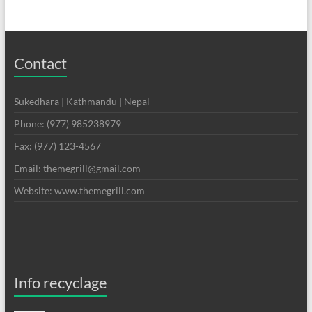
Contact
Sukedhara | Kathmandu | Nepal
Phone: (977) 985238979
Fax: (977) 123-4567
Email: themegrill@gmail.com
Website: www.themegrill.com
Info recyclage