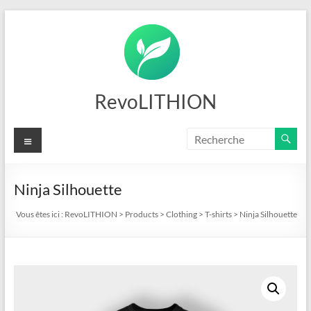
Aller
au
contenu
RevoLITHION
Menu
Ninja Silhouette
Vous êtes ici :
RevoLITHION
>
Products
>
Clothing
>
T-shirts
>
Ninja Silhouette