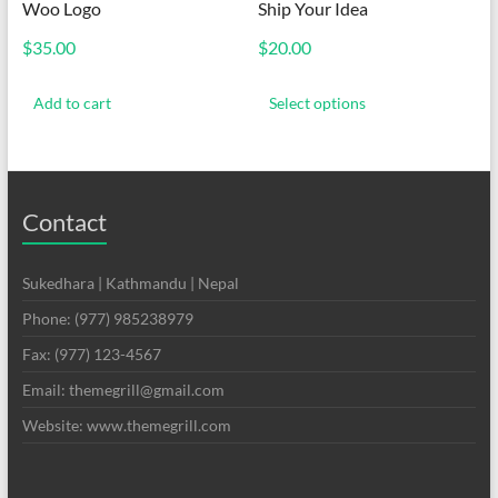
Woo Logo
Ship Your Idea
$
35.00
$
20.00
This
product
Add to cart
Select options
has
multiple
variants.
The
options
Contact
may
be
chosen
Sukedhara | Kathmandu | Nepal
on
Phone: (977) 985238979
the
product
Fax: (977) 123-4567
page
Email: themegrill@gmail.com
Website: www.themegrill.com