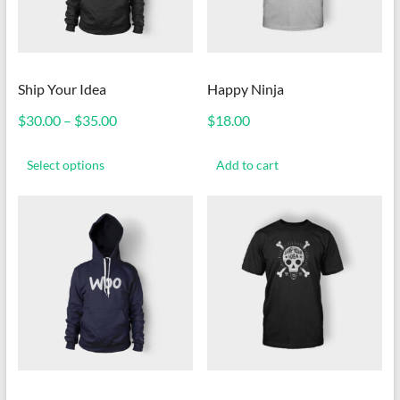
Ship Your Idea
Happy Ninja
$
30.00
–
$
35.00
$
18.00
This
product
Select options
Add to cart
has
multiple
variants.
The
options
may
be
chosen
on
the
product
page