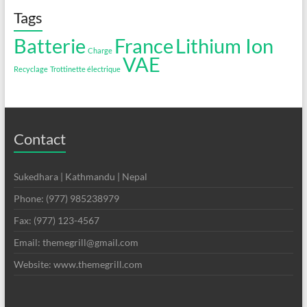
Tags
Batterie
France
Lithium Ion
Charge
VAE
Recyclage
Trottinette électrique
Contact
Sukedhara | Kathmandu | Nepal
Phone: (977) 985238979
Fax: (977) 123-4567
Email: themegrill@gmail.com
Website: www.themegrill.com