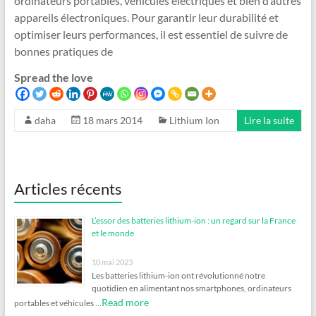
ordinateurs portables, véhicules électriques et bien d’autres
appareils électroniques. Pour garantir leur durabilité et
optimiser leurs performances, il est essentiel de suivre de
bonnes pratiques de
Spread the love
daha
18 mars 2014
Lithium Ion
Lire la suite
Articles récents
L’essor des batteries lithium-ion : un regard sur la France
et le monde
10 mai 2023
Les batteries lithium-ion ont révolutionné notre
quotidien en alimentant nos smartphones, ordinateurs
Read more
portables et véhicules …